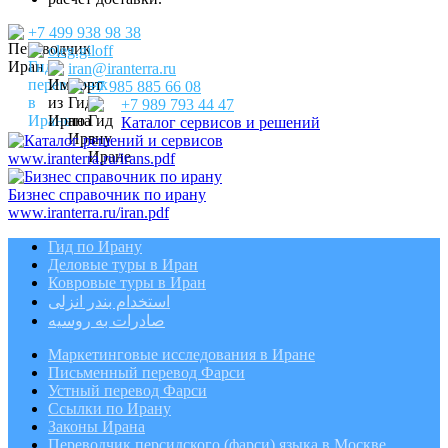
+7 499 938 98 38
oleg.giloff
iran@iranterra.ru
+7 985 885 66 08
+7 989 793 44 47
Каталог сервисов и решений
www.iranterra.ru/irans.pdf
Бизнес справочник по ирану
www.iranterra.ru/iran.pdf
Гид по Ирану
Деловые туры в Иран
Ковровые туры в Иран
استخدام بندر انزلی
صادرات به روسیه
Маркетинговые исследования в Иране
Письменный перевод Фарси
Устный перевод Фарси
Ссылки по Ирану
Законы Ирана
Переводчик персидского (фарси) языка в Москве